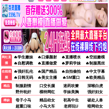
已完结
更新至第16集
东北一家人3
我的逆天神器
李琦,彭玉,巩汉林,吕小品,金珠,张丹露
歪歪,郭浩然,张喆,路路,郝祥海,李诗萌
6.0
4.0
更新至第52集
全100集
三只松鼠之萌力觉醒
动态漫画·铁姬钢兵第三季
精彩影片
慕斯云