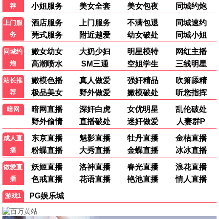
7.0
1.0
TC中字
更新至第373期
孤军突围
美食新闻报道
科林·汉克斯,斯科特·伊斯特伍德,安洁纽
黄婉曼,蔡雪莹,倪嘉雯,黄嘉雯,廖慧仪
9.0
5.0