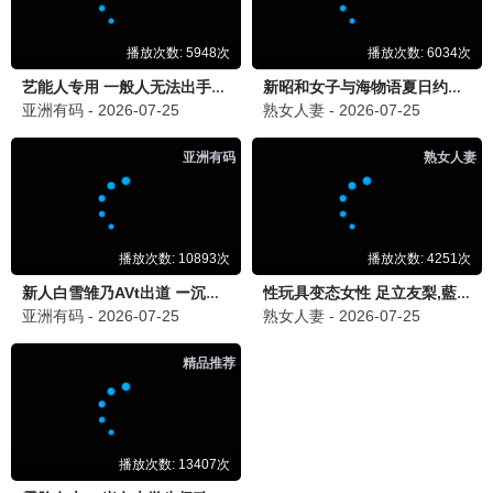
青春怒潮
HD
14
神奇数字马戏团：谢幕演出
HDTC中字
15
风暴之土
DVD
16
超萌时空宝贝
HD
17
玉子2017
HD
18
最新电视剧
国产剧
香港剧
韩国剧
欧美剧
台湾剧
日本剧
泰国剧
海外剧
2.0
9.0