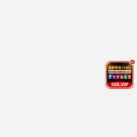
更新至20260621期
更新至20260621期
百家讲坛
男生女生向前冲
易中天,于丹,王立群,刘心武,周汝昌,阎
余声,白羽,王小川,王乐乐,宋秋熠,张亚
10.0
2.0
更新至20期
更新至20260620期
唱钱
天才冲冲冲
森美,郭伟亮,李茵彤
吴宗宪,徐乃麟,曾国城,艾莉絲