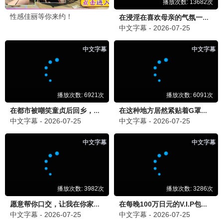
全14集
更新至11集
我的王室死对头
我的爷爷是耽美作家
林智妍,许南俊,张胜祖,李世
Suprawat Pattamasoot
3.0
10.0