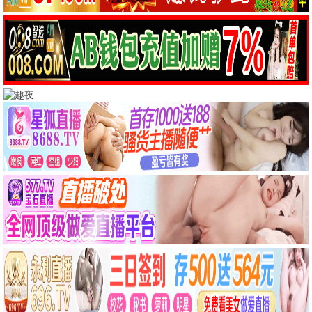
已完结
更新至第12集
弗兰·勒博维茨：假装我们在城市
团子们的使命
弗兰·勒博维茨,马丁·斯科塞斯
精彩影片
8.0
6.0