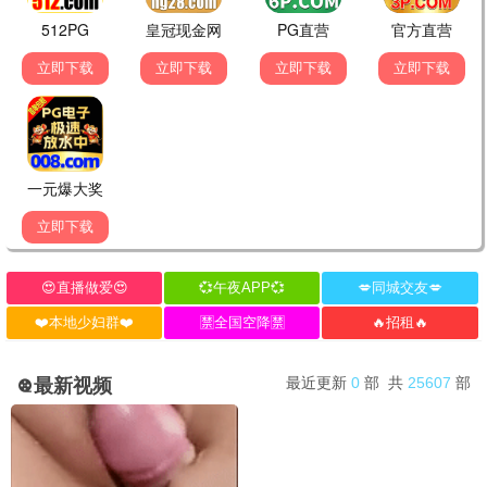
10.0
3.0
更新至HD
更新至HD
复仇看门犬
血色天堂
Chaney Morrow,韦斯·罗
精彩影片
6.0
1.0