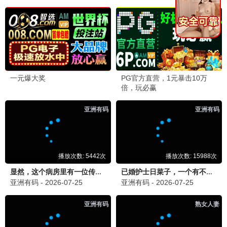
后室
更新至HD
1
不良侦探：食物链
HD中字
2
跟着书本去旅行
更新至20260619期
3
杀出个未来
HD中字
4
触不到的恋人
已完结
5
集中营血泪
HD
6
毛驴县令之大事小情
HD国语
7
想吹口哨我就吹
HD
8
你在山顶的那一边
HD中字
9
夜之片鳞
HD
10
蜡笔小新：风起云涌！我的宇宙公主
HD
11
孟买之恋
HD
12
西西里人
HD
13