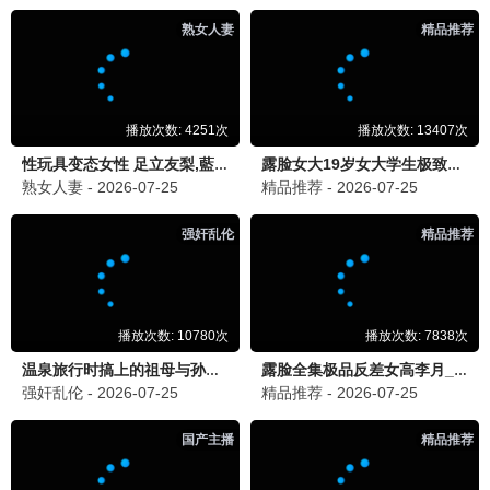
更新至08集
更新至13集
问心2
爱情有烟火
赵又廷,毛晓彤,金世佳,张佳宁,陈冲,黄
檀健次,王楚然,李乃文,李欣
2.0
4.0
更新至24集
更新至27集
南部档案
莫离
张新成,丁禹兮,姜珮瑶,富大
白鹿,丞磊,蔡正杰,杨舒伊