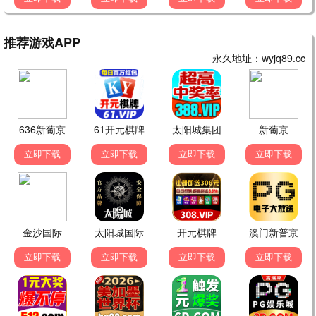
更新至HD
更新至HD
宇宙巨人：希曼崛起
人生开门红
尼古拉斯·加利齐纳,卡米拉·门德斯,伊德
常远,邓家佳,王耀庆,田雨,于洋,李宗恒
5.0
10.0
更新至HD
更新至HD
虎穴狼窝
精灵猎人
布兰卡·拉文,内斯托尔·坎蒂利亚纳
雷米·伊沙克,Norreen Ima