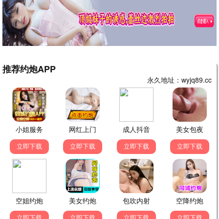
HD国语
HD国语
喜欢上"欠欠"的你
江湖格斗家
张天爱,海清,范明,鄂靖文,陈昊明,马天
周天阳,麦杉杉,赵志凌,杨舒米,王若菲
8.0
8.0